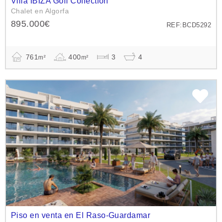
Villa IBIZA Golf Collection
Chalet en Algorfa
895.000€
REF:BCD5292
761
400
3
4
m²
m²
Piso en venta en El Raso-Guardamar