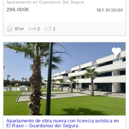
Apartamento en Guardamar Del Segura
296.000€
REF:BCD5288
87
2
2
m²
Apartamento de obra nueva con licencia turística en
El Raso – Guardamar del Segura