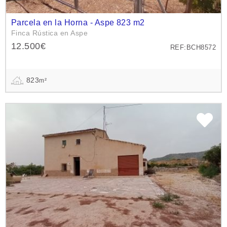
Parcela en la Horna - Aspe 823 m2
Finca Rústica en Aspe
12.500€
REF:BCH8572
823
m²