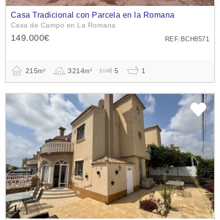
Casa Tradicional con Parcela en la Romana
Casa de Campo en La Romana
149.000€
REF:BCH8571
215
3214
5
1
m²
m²