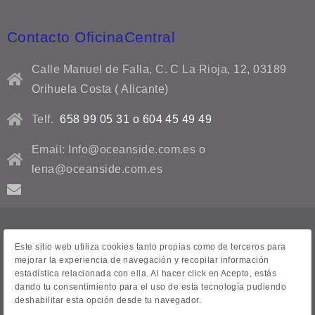
Contacto OficinaCentral
Calle Manuel de Falla, C. C La Rioja, 12, 03189
Orihuela Costa ( Alicante)
Telf.
658 99 05 31 o 604 45 49 49
Email: Info@oceanside.com.es o
lena@oceanside.com.es
Aviso Legal
Este sitio web utiliza cookies tanto propias como de terceros para
mejorar la experiencia de navegación y recopilar información
Contacto
estadística relacionada con ella. Al hacer click en Acepto, estás
dando tu consentimiento para el uso de esta tecnología pudiendo
Venta de casas
deshabilitar esta opción desde tu navegador.