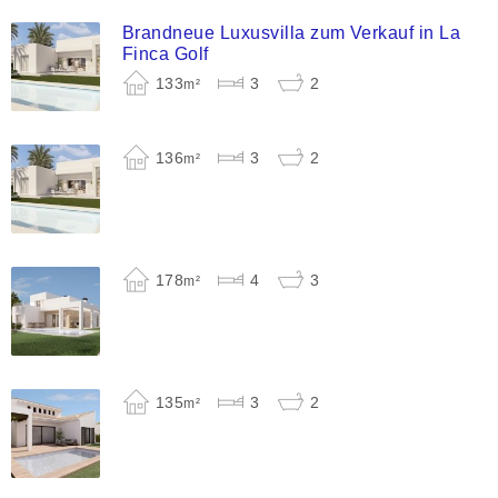
Brandneue Luxusvilla zum Verkauf in La
Finca Golf
133
3
2
m²
136
3
2
m²
178
4
3
m²
135
3
2
m²