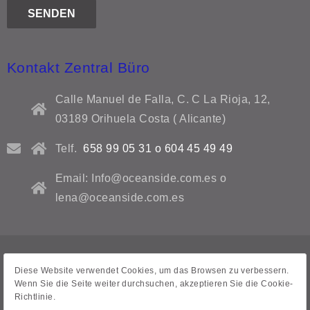
Kontakt Zentral Büro
Calle Manuel de Falla, C. C La Rioja, 12,
03189 Orihuela Costa ( Alicante)
Telf.
658 99 05 31 o 604 45 49 49
Email: Info@oceanside.com.es o
lena@oceanside.com.es
Datenschutzrichtlinie
Diese Website verwendet Cookies, um das Browsen zu verbessern.
Wenn Sie die Seite weiter durchsuchen, akzeptieren Sie die Cookie-
Rechtliche Hinweise
Richtlinie.