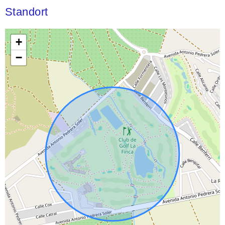
Standort
+
−