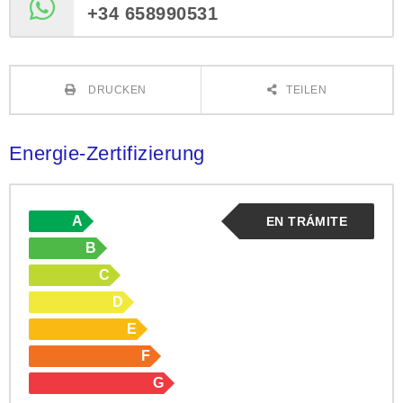
+34 658990531
DRUCKEN
TEILEN
Energie-Zertifizierung
A
EN TRÁMITE
B
C
D
E
F
G