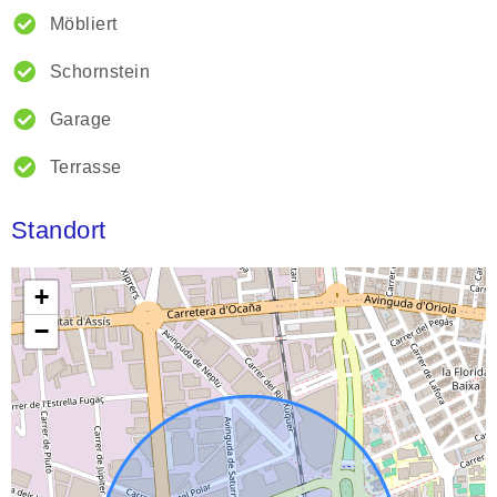
Möbliert
Schornstein
Garage
Terrasse
Standort
+
−