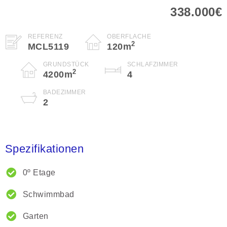
338.000€
REFERENZ
OBERFLÄCHE
2
MCL5119
120
m
GRUNDSTÜCK
SCHLAFZIMMER
2
4200
m
4
BADEZIMMER
2
Spezifikationen
0º Etage
Schwimmbad
Garten