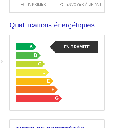
IMPRIMER
ENVOYER À UN AMI
Qualifications énergétiques
A
EN TRÁMITE
B
C
D
E
F
G