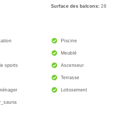
Surface des balcons
28
sation
Piscine
Meublé
e sports
Ascenseur
Terrasse
oménager
Lotissement
y_sauna