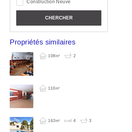
Construction Neuve
Propriétés similaires
108
2
m²
110
m²
163
4
3
m²