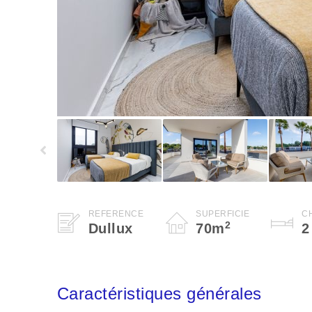
RÉFÉRENCE
SUPERFICIE
C
2
Dullux
70
m
2
Caractéristiques générales