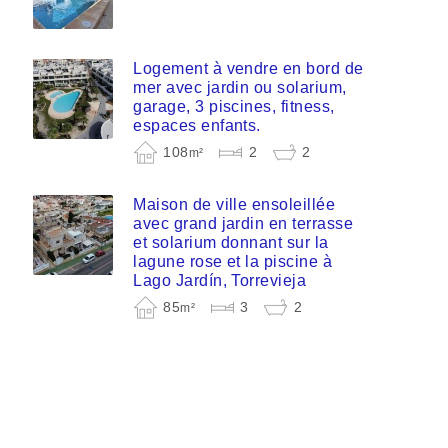
Logement à vendre en bord de
mer avec jardin ou solarium,
garage, 3 piscines, fitness,
espaces enfants.
108
2
2
m²
Maison de ville ensoleillée
avec grand jardin en terrasse
et solarium donnant sur la
lagune rose et la piscine à
Lago Jardín, Torrevieja
85
3
2
m²