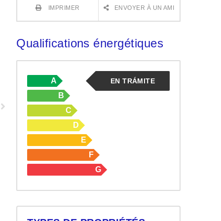
IMPRIMER
ENVOYER À UN AMI
Qualifications énergétiques
A
EN TRÁMITE
B
C
D
E
F
G