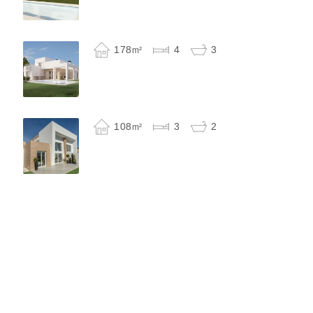
178
4
3
m²
108
3
2
m²