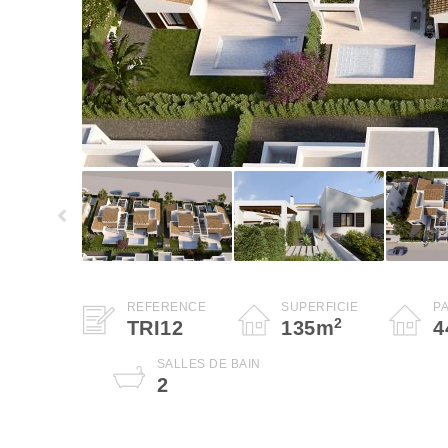
RÉFÉRENCE
SUPERFICIE
P
2
TRI12
135
m
4
SALLES DE BAIN
2