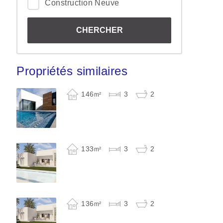
Construction Neuve
Propriétés similaires
146
3
2
m²
133
3
2
m²
136
3
2
m²