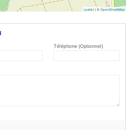
Leaflet
| ©
OpenStreetMap
N
Téléphone (Optionnel)