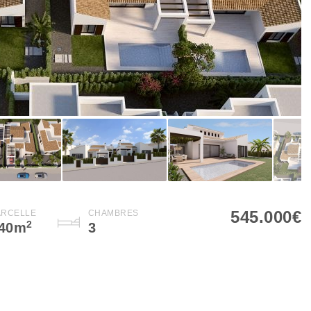
545.000€
ARCELLE
CHAMBRES
2
40
m
3