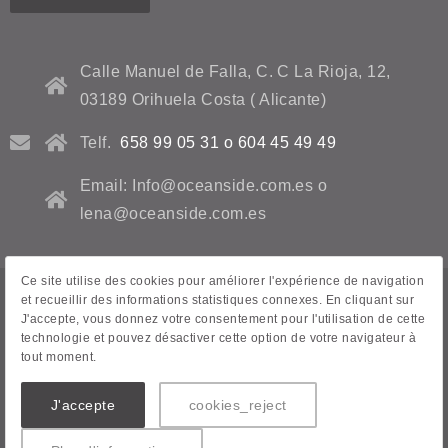
Calle Manuel de Falla, C. C La Rioja, 12,
03189 Orihuela Costa ( Alicante)
Telf.
658 99 05 31 o 604 45 49 49
Email: Info@oceanside.com.es o
lena@oceanside.com.es
Ce site utilise des cookies pour améliorer l'expérience de navigation
et recueillir des informations statistiques connexes. En cliquant sur
Avis juridique
J'accepte, vous donnez votre consentement pour l'utilisation de cette
technologie et pouvez désactiver cette option de votre navigateur à
Politique de confidentialité
tout moment.
Contact
J'accepte
cookies_reject