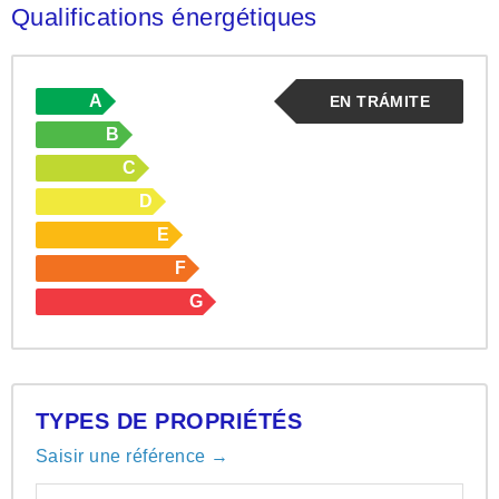
Qualifications énergétiques
A
EN TRÁMITE
B
C
D
E
F
G
TYPES DE PROPRIÉTÉS
Saisir une référence →