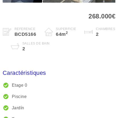
268.000€
RÉFÉRENCE
SUPERFICIE
CHAMBRES
2
BCD5166
64
m
2
SALLES DE BAIN
2
Caractéristiques
Etage 0
Piscine
Jardín