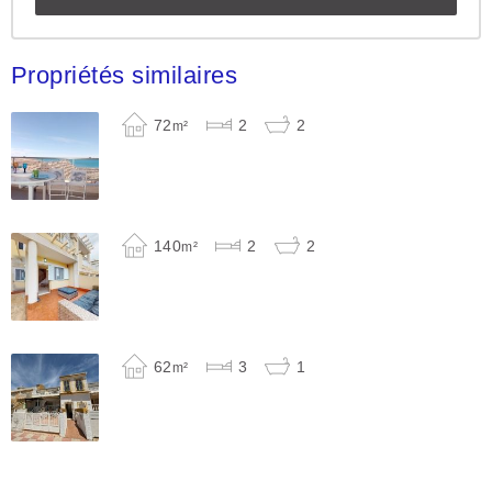
Propriétés similaires
72
2
2
m²
140
2
2
m²
62
3
1
m²