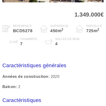
1.349.000€
RÉFÉRENCE
SUPERFICIE
PARCELLE
2
2
BCD5278
450
m
725
m
CHAMBRES
SALLES DE BAIN
7
4
Caractéristiques générales
Années de construction
2020
Balcon
2
Caractéristiques