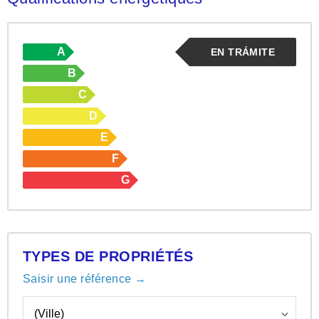
A
EN TRÁMITE
B
C
D
E
F
G
TYPES DE PROPRIÉTÉS
Saisir une référence →