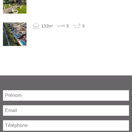
132
3
3
m²