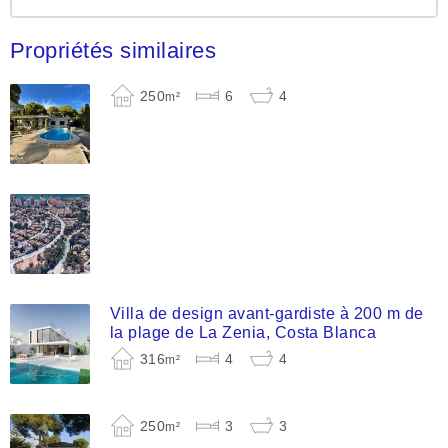
Propriétés similaires
250
6
4
m²
Villa de design avant-gardiste à 200 m de
la plage de La Zenia, Costa Blanca
316
4
4
m²
250
3
3
m²