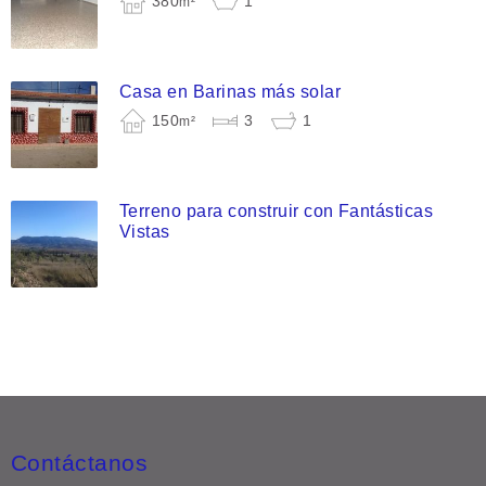
380
1
m²
Casa en Barinas más solar
150
3
1
m²
Terreno para construir con Fantásticas
Vistas
Contáctanos