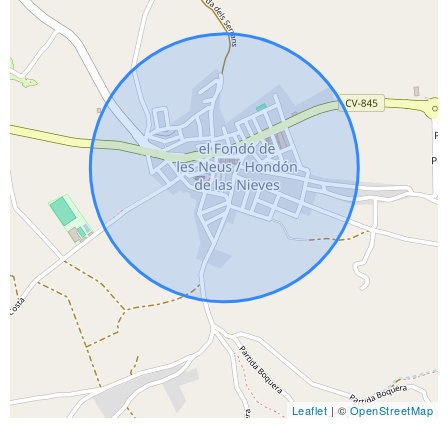
Leaflet
| ©
OpenStreetMap