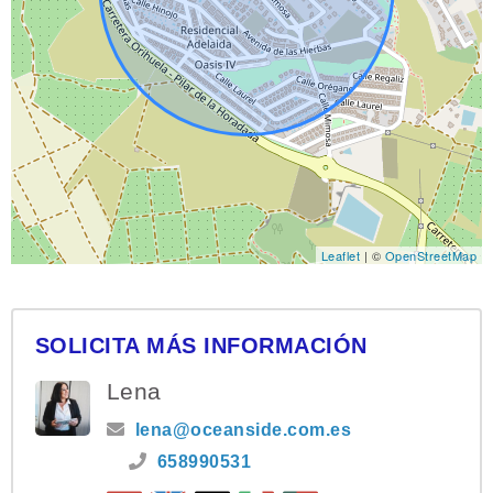
Leaflet
| ©
OpenStreetMap
SOLICITA MÁS INFORMACIÓN
Lena
lena@oceanside.com.es
658990531