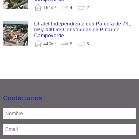
161
4
2
m²
Chalet Independiente con Parcela de 791
m² y 440 m² Construidos en Pinar de
Campoverde
440
5
6
m²
Contáctanos