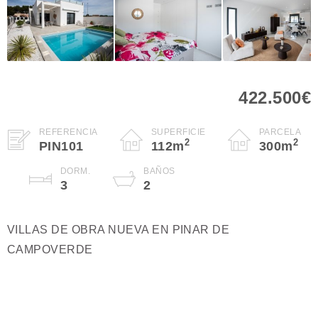
422.500€
REFERENCIA
SUPERFICIE
PARCELA
2
2
PIN101
112
m
300
m
DORM.
BAÑOS
3
2
VILLAS DE OBRA NUEVA EN PINAR DE
CAMPOVERDE