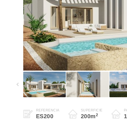
REFERENCIA
SUPERFICIE
P
2
ES200
200
m