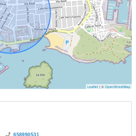
Leaflet
| ©
OpenStreetMap
658990531