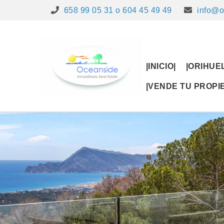
658 99 05 31 o 604 45 49 49
info@o
|INICIO|
|ORIHUE
|VENDE TU PROP