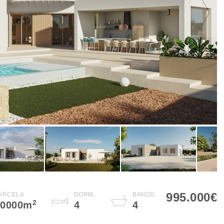
995.000€
ARCELA
DORM.
BAÑOS
2
10000
m
4
4