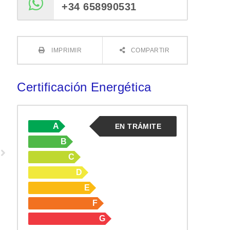
+34 658990531
IMPRIMIR
COMPARTIR
Certificación Energética
A
EN TRÁMITE
B
C
D
E
F
G