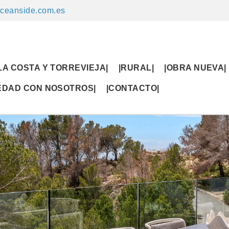
ceanside.com.es
LA COSTA Y TORREVIEJA|
|RURAL|
|OBRA NUEVA|
IEDAD CON NOSOTROS|
|CONTACTO|