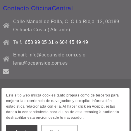
Contacto OficinaCentral
Calle Manuel de Falla, C. C La Rioja, 12, 03189
Orihuela Costa ( Alicante)
Telf.
658 99 05 31 o 604 45 49 49
Email: Info@oceanside.com.es o
lena@oceanside.com.es
Aviso Legal
Este sitio web utiliza cookies tanto propias como de terceros para
mejorar la experiencia de navegación y recopilar información
Contacto
estadística relacionada con ella. Al hacer click en Acepto, estás
dando tu consentimiento para el uso de esta tecnología pudiendo
Venta de casas
deshabilitar esta opción desde tu navegador.
Todas las propiedades