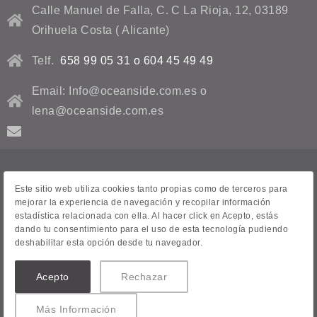
Calle Manuel de Falla, C. C La Rioja, 12, 03189
Orihuela Costa ( Alicante)
Telf.
658 99 05 31 o 604 45 49 49
Email: Info@oceanside.com.es o
lena@oceanside.com.es
Aviso Legal
Este sitio web utiliza cookies tanto propias como de terceros para
mejorar la experiencia de navegación y recopilar información
Contacto
estadística relacionada con ella. Al hacer click en Acepto, estás
dando tu consentimiento para el uso de esta tecnología pudiendo
Venta de casas
deshabilitar esta opción desde tu navegador.
Todas las propiedades
Acepto
Rechazar
© 2026 oceanside.com.es. Creado con
Vendomia
.
Más Información