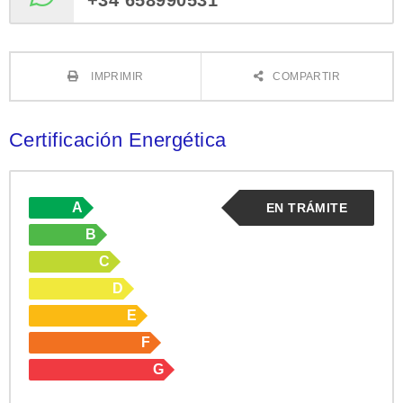
+34 658990531
IMPRIMIR
COMPARTIR
Certificación Energética
A
EN TRÁMITE
B
C
D
E
F
G