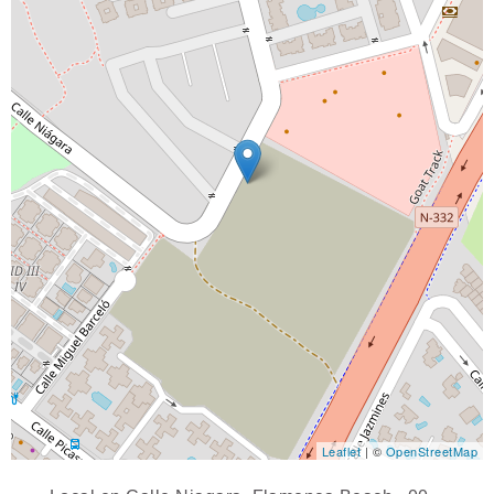
Leaflet
| ©
OpenStreetMap