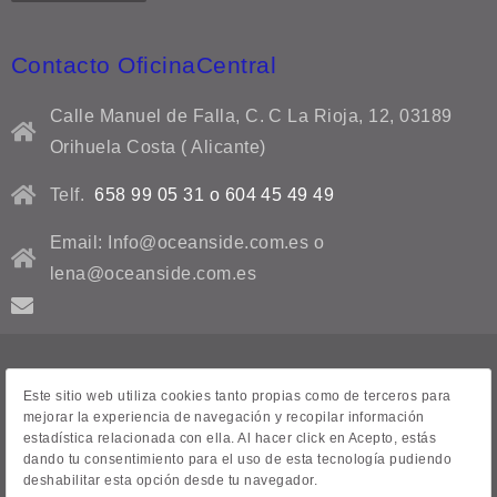
Contacto OficinaCentral
Calle Manuel de Falla, C. C La Rioja, 12, 03189
Orihuela Costa ( Alicante)
Telf.
658 99 05 31 o 604 45 49 49
Email: Info@oceanside.com.es o
lena@oceanside.com.es
Aviso Legal
Este sitio web utiliza cookies tanto propias como de terceros para
mejorar la experiencia de navegación y recopilar información
Contacto
estadística relacionada con ella. Al hacer click en Acepto, estás
dando tu consentimiento para el uso de esta tecnología pudiendo
Venta de casas
deshabilitar esta opción desde tu navegador.