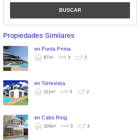
Propiedades Similares
en Punta Prima
87
3
2
m²
en Torrevieja
111
3
2
m²
en Cabo Roig
100
3
3
m²