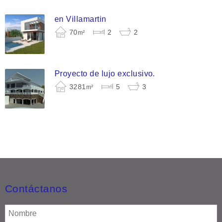
en Villamartin
70
2
2
m²
Proyecto de lujo exclusivo.
3281
5
3
m²
Contáctanos