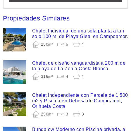
Propiedades Similares
Chalet Individual de una sola planta a tan
solo 100 m. de Playa Glea, en Campoamor.
250
6
4
m²
Chalet de diseño vanguardista a 200 m de
la playa de La Zenia,Costa Blanca
316
4
4
m²
Chalet Independiente con Parcela de 1.500
m2 y Piscina en Dehesa de Campoamor,
Orihuela Costa
250
3
3
m²
Bungalow Moderno con Piscina privada, a