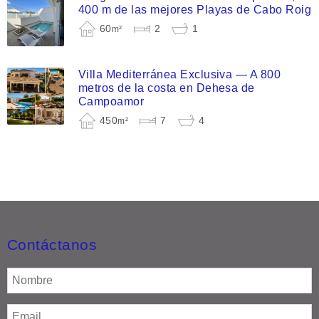
400 m de las mejores Playas de Cabo Roig
60
2
1
m²
Villa Mediterránea Exclusiva — A 800
metros de la costa en Dehesa de
Campoamor
450
7
4
m²
Contáctanos