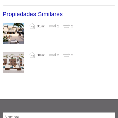
Propiedades Similares
81
2
2
m²
90
3
2
m²