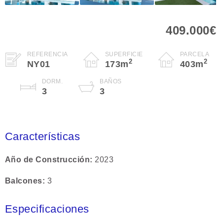
409.000€
REFERENCIA
SUPERFICIE
PARCELA
2
2
NY01
173
m
403
m
DORM.
BAÑOS
3
3
Características
Año de Construcción
2023
Balcones
3
Especificaciones