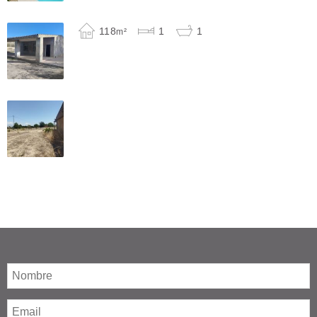
118
1
1
m²