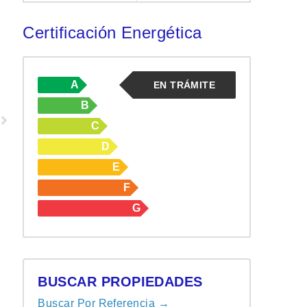
Certificación Energética
A
EN TRÁMITE
B
C
D
E
F
G
BUSCAR PROPIEDADES
Buscar Por Referencia →