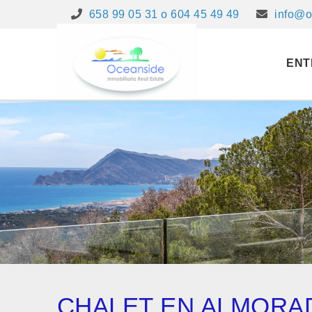
658 99 05 31 o 604 45 49 49
info@o
ENT
CHALET EN ALMORA