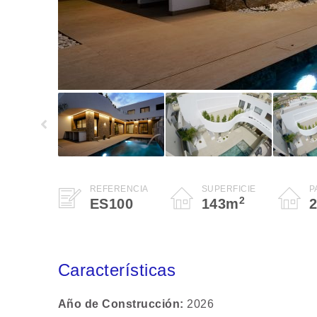
REFERENCIA
SUPERFICIE
P
2
ES100
143
m
Características
Año de Construcción
2026