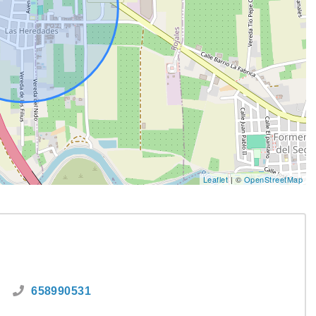
Leaflet
| ©
OpenStreetMap
658990531