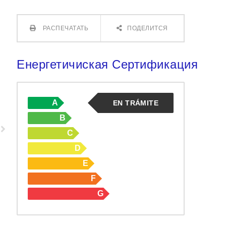
РАСПЕЧАТАТЬ
ПОДЕЛИТСЯ
Енергетичиская Сертификация
A
EN TRÁMITE
B
C
D
E
F
G