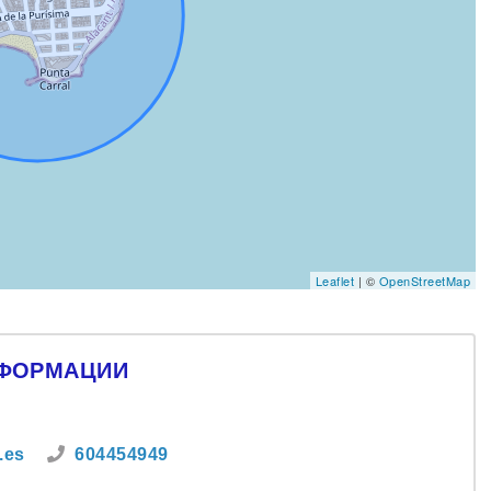
Leaflet
| ©
OpenStreetMap
НФОРМАЦИИ
.es
604454949