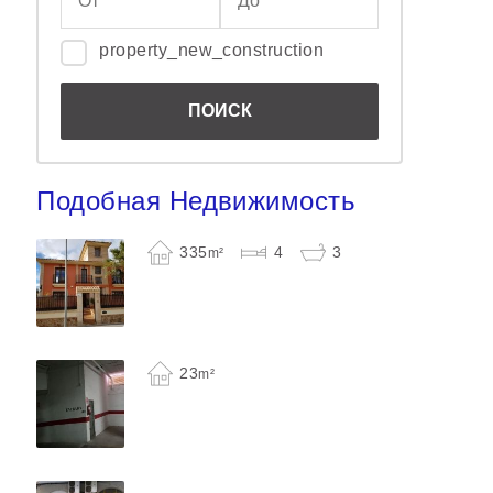
property_new_construction
Подобная Недвижимость
335
4
3
m²
23
m²