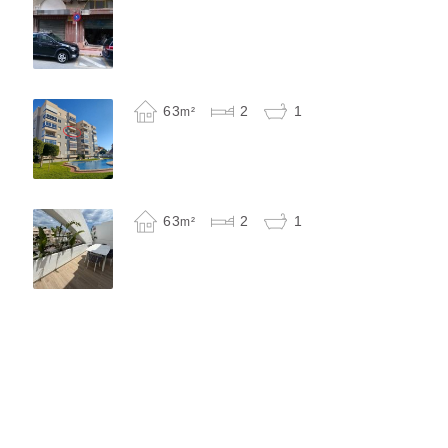
63
2
1
m²
63
2
1
m²