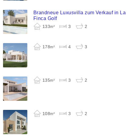
Brandneue Luxusvilla zum Verkauf in La
Finca Golf
133
3
2
m²
178
4
3
m²
135
3
2
m²
108
3
2
m²