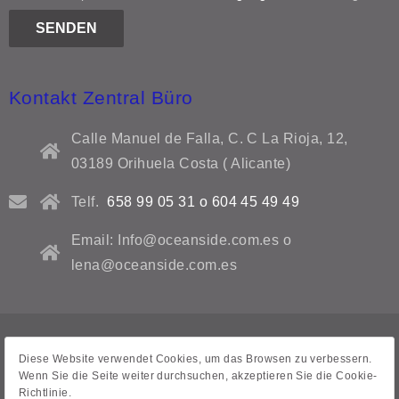
Kontakt Zentral Büro
Calle Manuel de Falla, C. C La Rioja, 12,
03189 Orihuela Costa ( Alicante)
Telf.
658 99 05 31 o 604 45 49 49
Email: Info@oceanside.com.es o
lena@oceanside.com.es
Datenschutzrichtlinie
Diese Website verwendet Cookies, um das Browsen zu verbessern.
Wenn Sie die Seite weiter durchsuchen, akzeptieren Sie die Cookie-
Rechtliche Hinweise
Richtlinie.