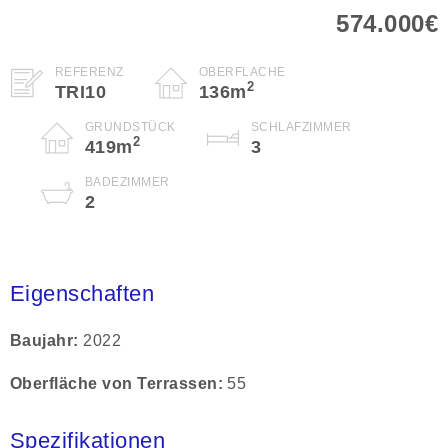
574.000€
REFERENZ
OBERFLÄCHE
2
TRI10
136
m
GRUNDSTÜCK
SCHLAFZIMMER
2
419
m
3
BADEZIMMER
2
Eigenschaften
Baujahr
2022
Oberfläche von Terrassen
55
Spezifikationen