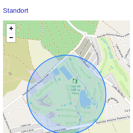
Standort
+
−