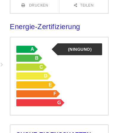
DRUCKEN
TEILEN
Energie-Zertifizierung
A
(NINGUNO)
B
C
D
E
F
G