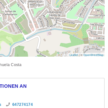
Leaflet
| ©
OpenStreetMap
ihuela Costa
TIONEN AN
s
647274174