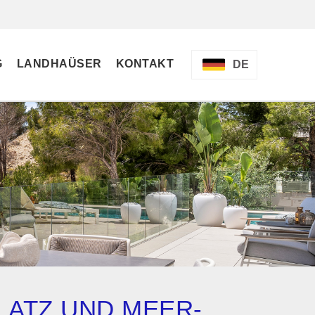
G
LANDHAÜSER
KONTAKT
DE
TZ UND MEER- U