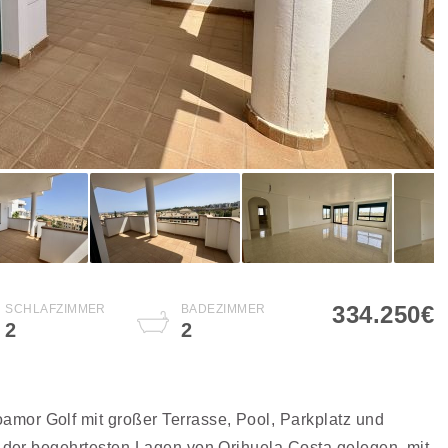
334.250€
SCHLAFZIMMER
BADEZIMMER
2
2
mor Golf mit großer Terrasse, Pool, Parkplatz und
r der begehrtesten Lagen von Orihuela Costa gelegen, mit