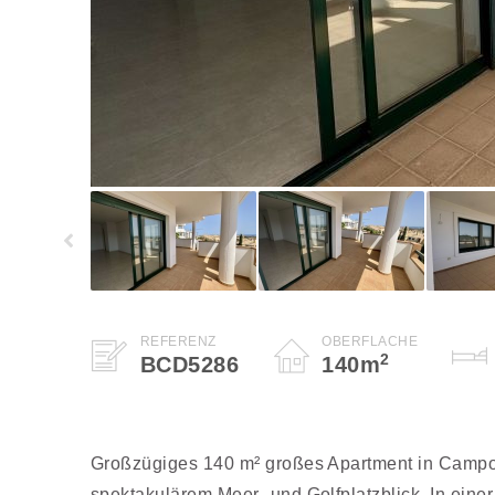
REFERENZ
OBERFLÄCHE
2
BCD5286
140
m
Großzügiges 140 m² großes Apartment in Campoa
spektakulärem Meer- und Golfplatzblick. In eine