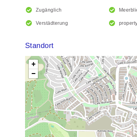
Zugänglich
Meerbli
Verstädterung
propert
Standort
+
−