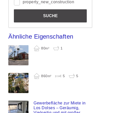
property_new_construction
Ähnliche Eigenschaften
80
1
m²
860
5
5
m²
Gewerbefläche zur Miete in
Los Dolses – Geräumig,
Vielseitig und mit großer