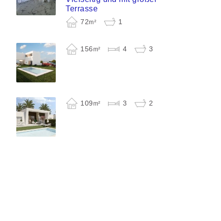
Terrasse
72
1
m²
156
4
3
m²
109
3
2
m²