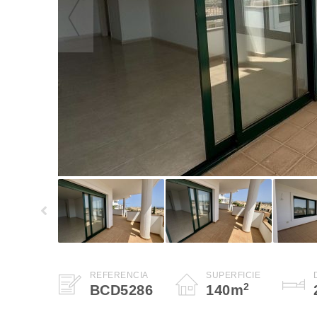
REFERENCIA
SUPERFICIE
2
BCD5286
140
m