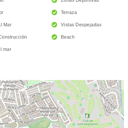
io
Zonas Deportivas
or
Terraza
Al Mar
Vistas Despejadas
Construcción
Beach
al mar