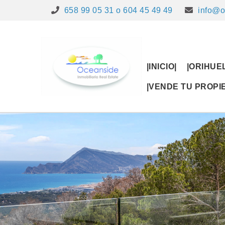
658 99 05 31 o 604 45 49 49
info@o
|INICIO|
|ORIHUE
|VENDE TU PROP