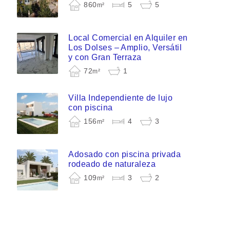
860
5
5
m²
Local Comercial en Alquiler en
Los Dolses – Amplio, Versátil
y con Gran Terraza
72
1
m²
Villa Independiente de lujo
con piscina
156
4
3
m²
Adosado con piscina privada
rodeado de naturaleza
109
3
2
m²