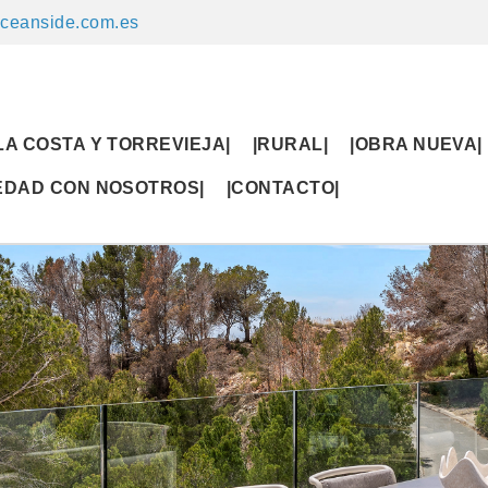
ceanside.com.es
LA COSTA Y TORREVIEJA|
|RURAL|
|OBRA NUEVA|
IEDAD CON NOSOTROS|
|CONTACTO|