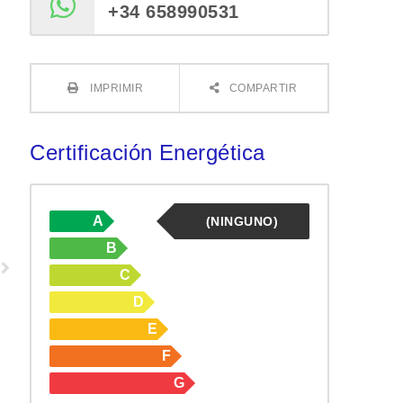
+34 658990531
IMPRIMIR
COMPARTIR
Certificación Energética
A
(NINGUNO)
B
C
D
E
F
G