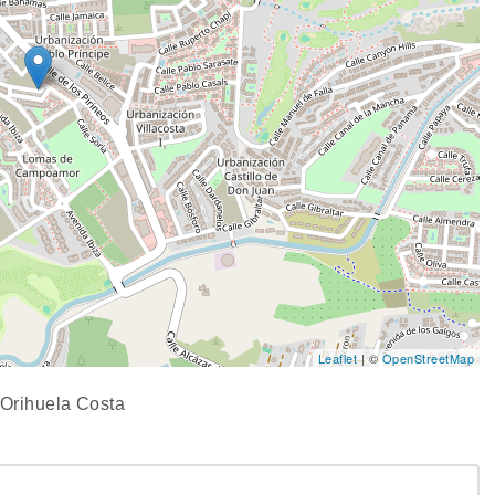
Leaflet
| ©
OpenStreetMap
 Orihuela Costa