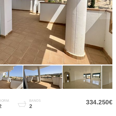
334.250€
DORM.
BAÑOS
2
2