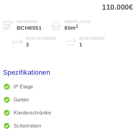
110.000€
REFERENZ
OBERFLÄCHE
2
BCH8551
80
m
SCHLAFZIMMER
BADEZIMMER
3
1
Spezifikationen
0º Etage
Garten
Kleiderschränke
Schornstein