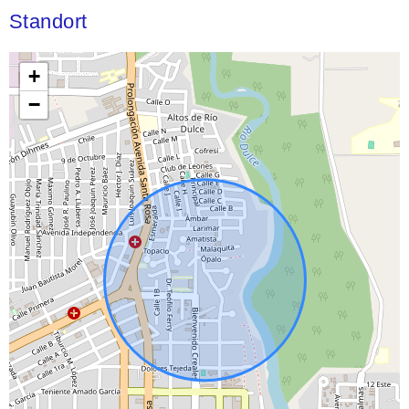
Standort
+
−