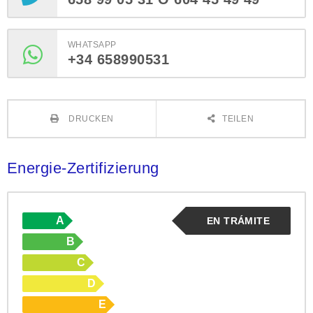
WHATSAPP
+34 658990531
DRUCKEN
TEILEN
Energie-Zertifizierung
A
EN TRÁMITE
B
C
D
E