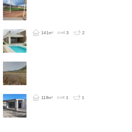
141
3
2
m²
118
1
1
m²