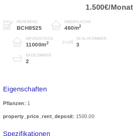
1.500€/Monat
REFERENZ
OBERFLÄCHE
2
BCH8525
460
m
GRUNDSTÜCK
SCHLAFZIMMER
2
11000
m
3
BADEZIMMER
2
Eigenschaften
Pflanzen
1
property_price_rent_deposit
1500.00
Spezifikationen