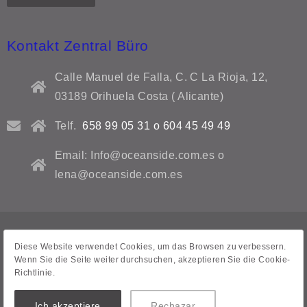
Kontakt Zentral Büro
Calle Manuel de Falla, C. C La Rioja, 12,
03189 Orihuela Costa ( Alicante)
Telf.
658 99 05 31 o 604 45 49 49
Email: Info@oceanside.com.es o
lena@oceanside.com.es
Datenschutzrichtlinie
Diese Website verwendet Cookies, um das Browsen zu verbessern.
Wenn Sie die Seite weiter durchsuchen, akzeptieren Sie die Cookie-
Rechtliche Hinweise
Richtlinie.
Kontaktformular
Ich akzeptiere
Rechazar