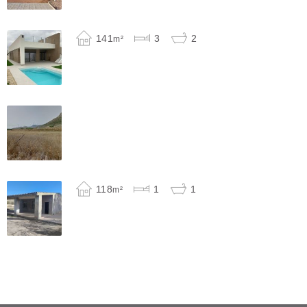
141
3
2
m²
118
1
1
m²