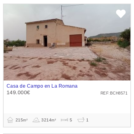
Casa de Campo en La Romana
149.000€
REF:BCH8571
215
3214
5
1
m²
m²