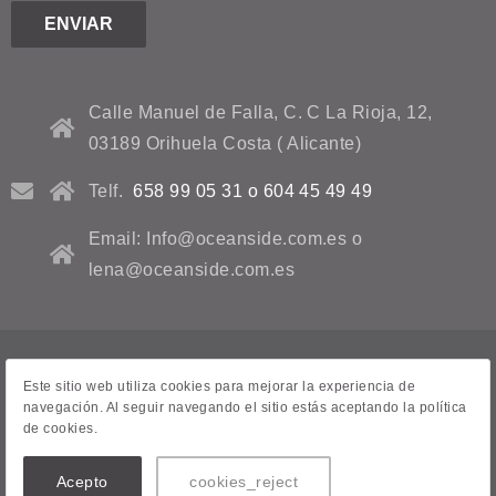
Calle Manuel de Falla, C. C La Rioja, 12,
03189 Orihuela Costa ( Alicante)
Telf.
658 99 05 31 o 604 45 49 49
Email: Info@oceanside.com.es o
lena@oceanside.com.es
Avviso legale
Este sitio web utiliza cookies para mejorar la experiencia de
navegación. Al seguir navegando el sitio estás aceptando la política
Informativa sulla privacy
de cookies.
Contatto
Acepto
cookies_reject