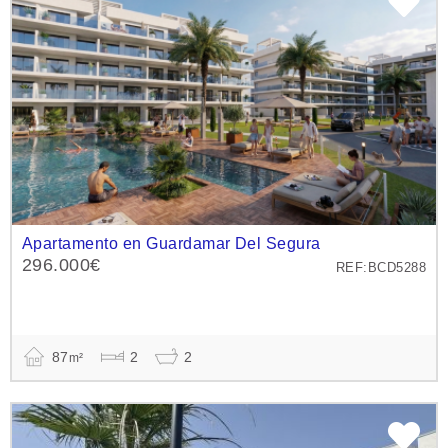
Apartamento en Guardamar Del Segura
296.000€
REF:BCD5288
87
2
2
m²