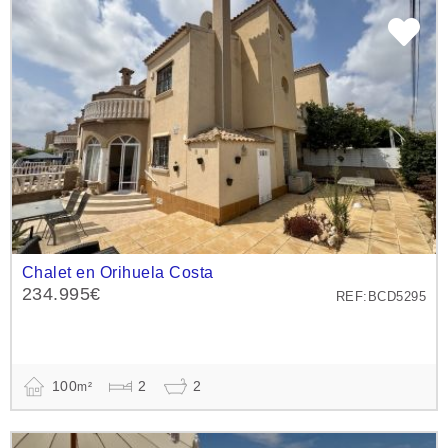
Chalet en Orihuela Costa
234.995€
REF:BCD5295
100
2
2
m²