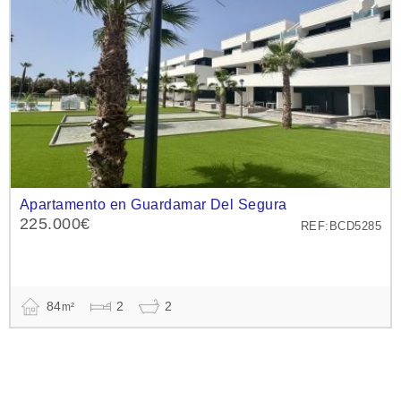
Apartamento en Guardamar Del Segura
225.000€
REF:BCD5285
84
2
2
m²