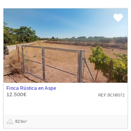
Finca Rústica en Aspe
12.500€
REF:BCH8572
823
m²