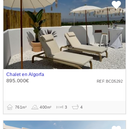
Chalet en Algorfa
895.000€
REF:BCD5292
761
400
3
4
m²
m²