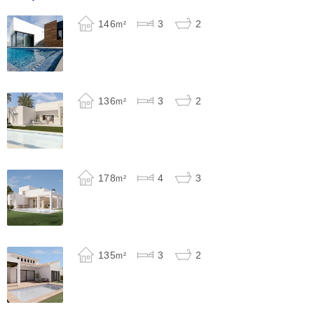
146
3
2
m²
136
3
2
m²
178
4
3
m²
135
3
2
m²