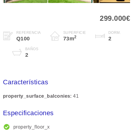
299.000€
REFERENCIA
SUPERFICIE
DORM.
2
Q100
73
m
2
BAÑOS
2
Características
property_surface_balconies
41
Especificaciones
property_floor_x