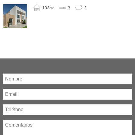
108
3
2
m²