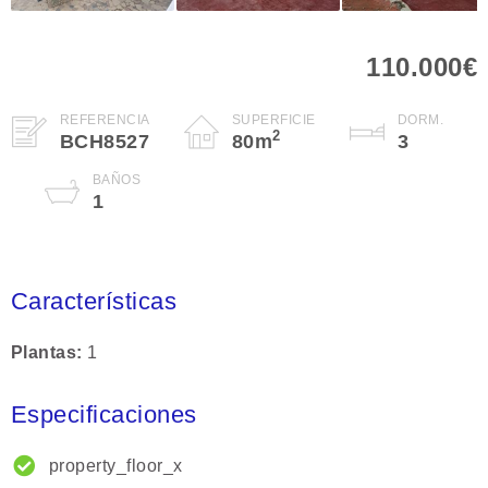
110.000€
REFERENCIA
SUPERFICIE
DORM.
2
BCH8527
80
m
3
BAÑOS
1
Características
Plantas
1
Especificaciones
property_floor_x