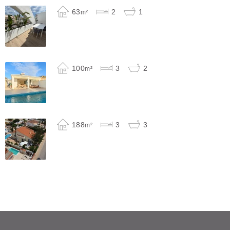
63
2
1
m²
100
3
2
m²
188
3
3
m²