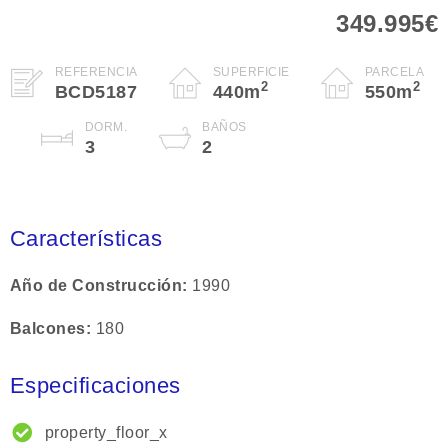
349.995€
REFERENCIA
SUPERFICIE
PARCELA
2
2
BCD5187
440
m
550
m
DORM.
BAÑOS
3
2
Características
Año de Construcción
1990
Balcones
180
Especificaciones
property_floor_x