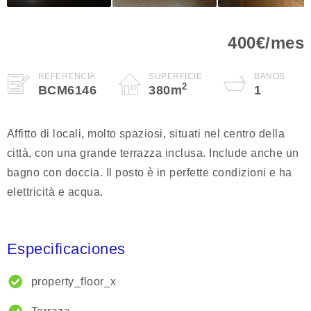
400€/mes
REFERENCIA
SUPERFICIE
BAÑOS
2
BCM6146
380
m
1
Affitto di locali, molto spaziosi, situati nel centro della
città, con una grande terrazza inclusa. Include anche un
bagno con doccia. Il posto è in perfette condizioni e ha
elettricità e acqua.
Especificaciones
property_floor_x