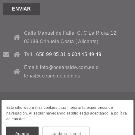
Calle Manuel de Falla, C. C La Rioja, 12,
03189 Orihuela Costa ( Alicante)
Telf.
658 99 05 31 o 604 45 49 49
Email: Info@oceanside.com.es o
lena@oceanside.com.es
Avviso legale
Este sitio web utiliza cookies para mejorar la experiencia de
navegación. Al seguir navegando el sitio estás aceptando la política
Informativa sulla privacy
de cookies.
Contatto
Acepto
cookies_reject