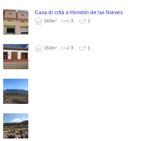
Casa di città a Hondón de las Nieves
160
3
2
m²
150
3
1
m²