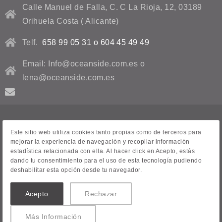
Calle Manuel de Falla, C. C La Rioja, 12, 03189
Orihuela Costa ( Alicante)
Telf.
658 99 05 31 o 604 45 49 49
Email: Info@oceanside.com.es o
lena@oceanside.com.es
Aviso Legal
Este sitio web utiliza cookies tanto propias como de terceros para
mejorar la experiencia de navegación y recopilar información
Contacto
estadística relacionada con ella. Al hacer click en Acepto, estás
dando tu consentimiento para el uso de esta tecnología pudiendo
Venta de casas
deshabilitar esta opción desde tu navegador.
Todas las propiedades
Acepto
Rechazar
© 2026 oceanside.com.es. Creado con
Vendomia
.
Más Información