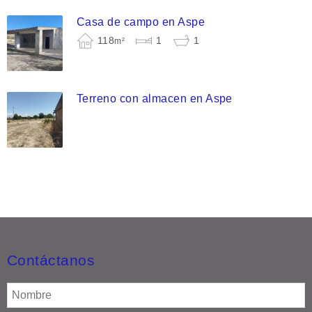
Casa de campo en Aspe
118
1
1
m²
Terreno con almacen en Aspe
Contáctanos