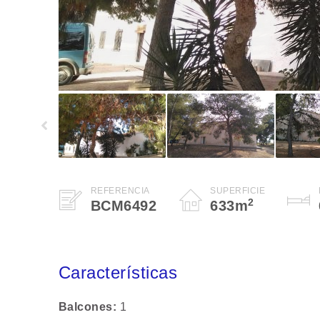
REFERENCIA
SUPERFICIE
2
BCM6492
633
m
Características
Balcones
1