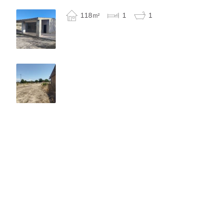
118
1
1
m²