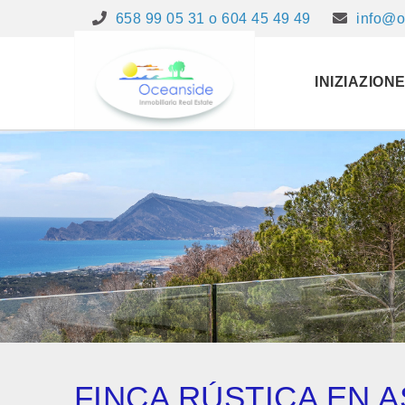
658 99 05 31 o 604 45 49 49
info@o
INIZIAZION
FINCA RÚSTICA EN 