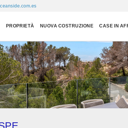
ceanside.com.es
E
PROPRIETÀ
NUOVA COSTRUZIONE
CASE IN AF
ASPE