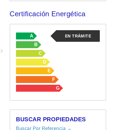
Certificación Energética
A
EN TRÁMITE
B
C
D
E
F
G
BUSCAR PROPIEDADES
Buscar Por Referencia →