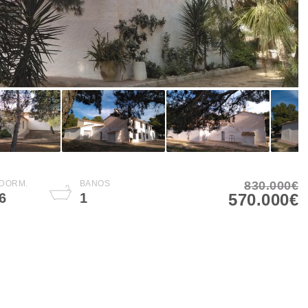
DORM.
BAÑOS
830.000€
6
1
570.000€