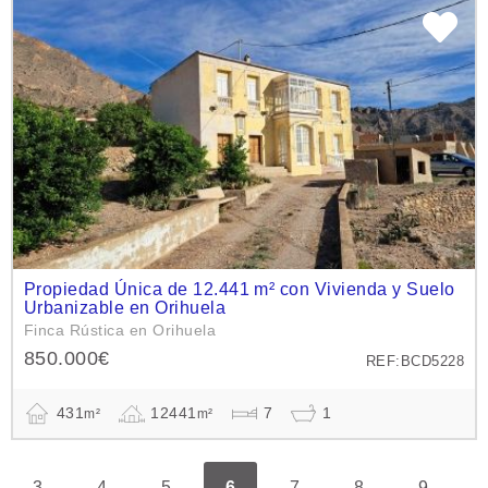
Propiedad Única de 12.441 m² con Vivienda y Suelo
Urbanizable en Orihuela
Finca Rústica en Orihuela
850.000€
REF:BCD5228
431
12441
7
1
m²
m²
3
4
5
6
7
8
9