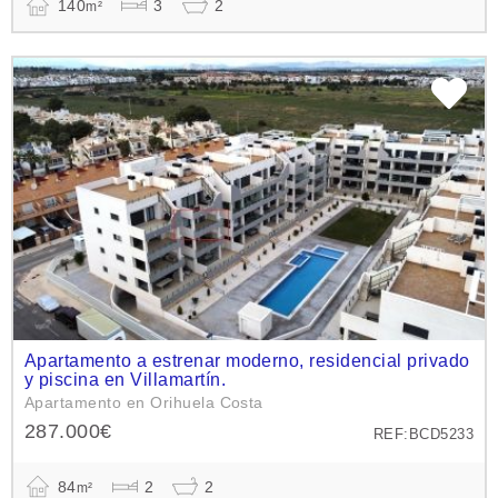
140
3
2
m²
Apartamento a estrenar moderno, residencial privado
y piscina en Villamartín.
Apartamento en Orihuela Costa
287.000€
REF:BCD5233
84
2
2
m²