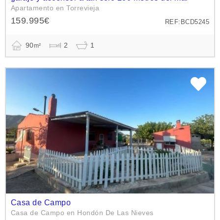
Apartamento en Torrevieja
159.995€
REF:BCD5245
90
2
1
m²
Casa de Campo
Casa de Campo en Hondón De Las Nieves