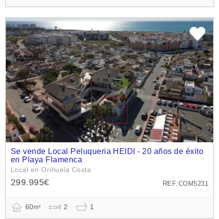
Se vende Local Peluqueria HEIDI - 20 años de éxito
en Playa Flamenca
Local en Orihuela Costa
299.995€
REF:COM5231
60
2
1
m²