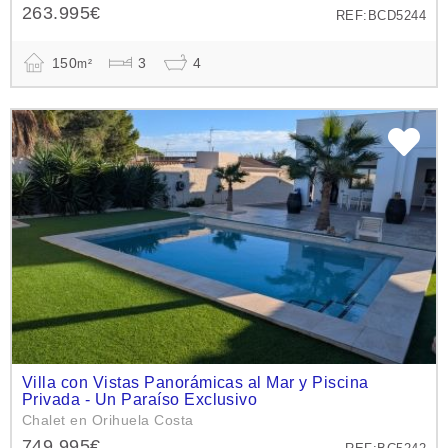
263.995€
REF:BCD5244
150
3
4
m²
Villa con Vistas Panorámicas al Mar y Piscina
Privada - Un Paraíso Exclusivo
Chalet en Orihuela Costa
749.995€