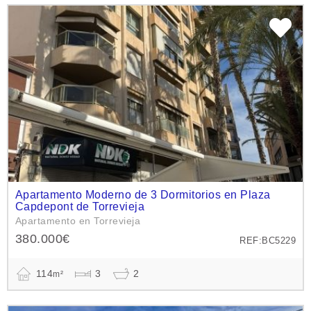
Apartamento Moderno de 3 Dormitorios en Plaza
Capdepont de Torrevieja
Apartamento en Torrevieja
380.000€
REF:BC5229
114
3
2
m²