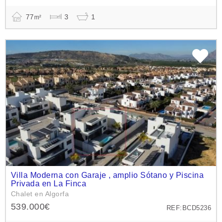
77
3
1
m²
Villa Moderna con Garaje , amplio Sótano y Piscina
Privada en La Finca
Chalet en Algorfa
539.000€
REF:BCD5236