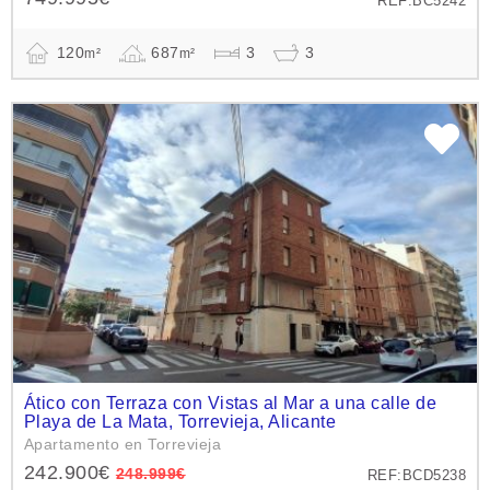
REF:BC5242
120
687
3
3
m²
m²
Ático con Terraza con Vistas al Mar a una calle de
Playa de La Mata, Torrevieja, Alicante
Apartamento en Torrevieja
242.900€
248.999€
REF:BCD5238