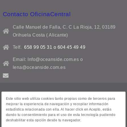
Contacto OficinaCentral
Calle Manuel de Falla, C. C La Rioja, 12, 03189
Orihuela Costa ( Alicante)
Telf.
658 99 05 31 o 604 45 49 49
Email: Info@oceanside.com.es o
lena@oceanside.com.es
Aviso Legal
Este sitio web utiliza cookies tanto propias como de terceros para
mejorar la experiencia de navegación y recopilar información
Contacto
estadística relacionada con ella. Al hacer click en Acepto, estás
dando tu consentimiento para el uso de esta tecnología pudiendo
Venta de casas
deshabilitar esta opción desde tu navegador.