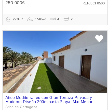
250.000€
REF:BCH8500
270
7748
4
2
m²
m²
Atico Mediterraneo con Gran Terraza Privada y
Moderno Diseño 200m hasta Playa, Mar Menor
Ático en Cartagena