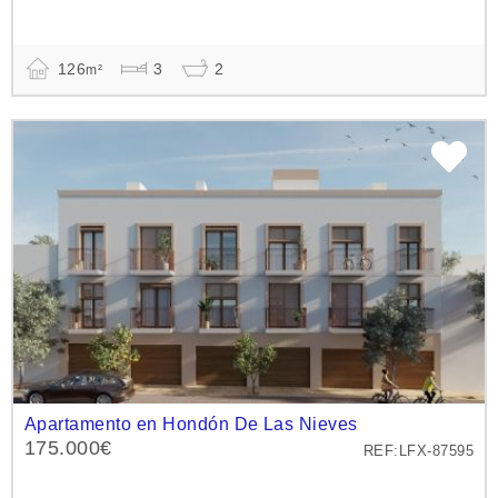
126
3
2
m²
Apartamento en Hondón De Las Nieves
175.000€
REF:LFX-87595