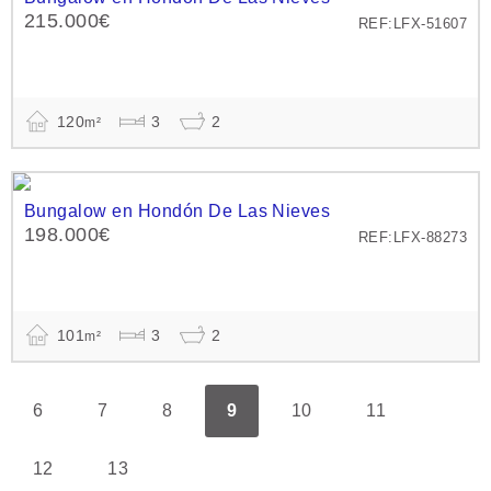
215.000€
REF:LFX-51607
120
3
2
m²
Bungalow en Hondón De Las Nieves
198.000€
REF:LFX-88273
101
3
2
m²
6
7
8
9
10
11
12
13