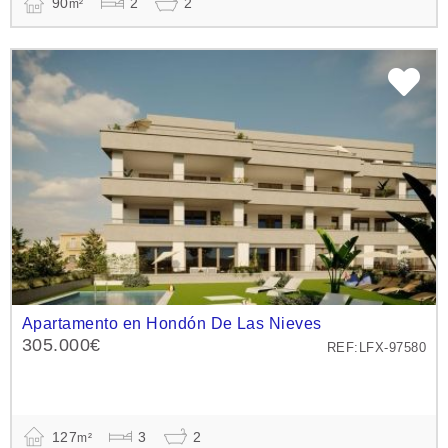
90
2
2
m²
Apartamento en Hondón De Las Nieves
305.000€
REF:LFX-97580
127
3
2
m²