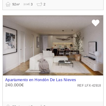
92
3
2
m²
Apartamento en Hondón De Las Nieves
240.000€
REF:LFX-42918