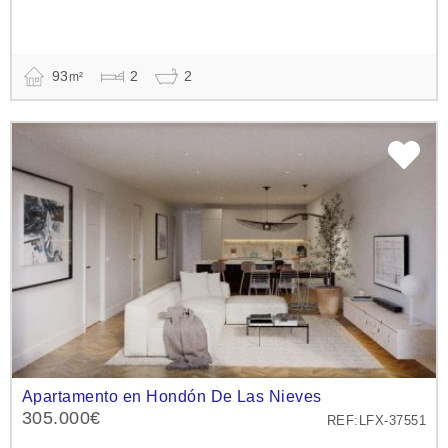
93
2
2
m²
Apartamento en Hondón De Las Nieves
305.000€
REF:LFX-37551