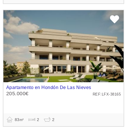
Apartamento en Hondón De Las Nieves
205.000€
REF:LFX-38165
83
2
2
m²