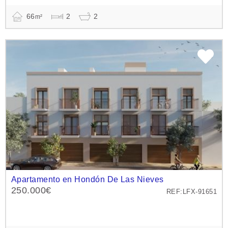
66
2
2
m²
Apartamento en Hondón De Las Nieves
250.000€
REF:LFX-91651