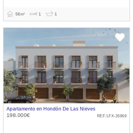
56
1
1
m²
Apartamento en Hondón De Las Nieves
198.000€
REF:LFX-26969