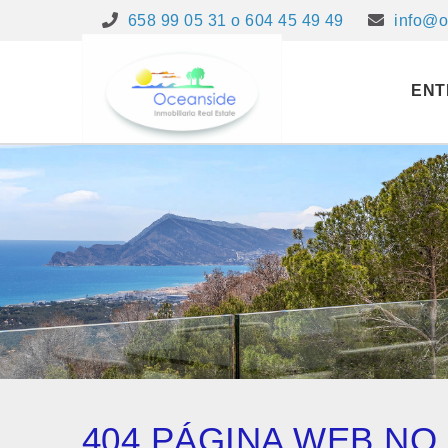
658 99 05 31 o 604 45 49 49
info@o
ENT
404 PÁGINA WEB N