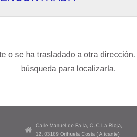
 o se ha trasladado a otra dirección. P
búsqueda para localizarla.
Calle Manuel de Falla, C. C La Rioja,
12, 03189 Orihuela Costa ( Alicante)