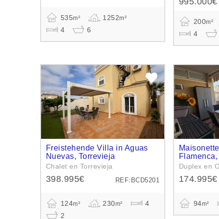
995.000€
535
1252
m²
m²
200
m²
4
6
4
Freistehende Villa in Aguas
Maisonett
Nuevas, Torrevieja
Flamenca,
Chalet en Torrevieja
Duplex en O
398.995€
174.995€
REF:BCD5201
124
230
4
94
m²
m²
m²
2