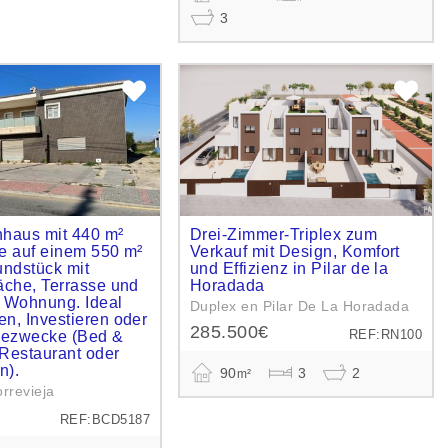
3
nhaus mit 440 m²
Drei-Zimmer-Triplex zum
e auf einem 550 m²
Verkauf mit Design, Komfort
ndstück mit
und Effizienz in Pilar de la
che, Terrasse und
Horadada
r Wohnung. Ideal
Duplex en Pilar De La Horadada
, Investieren oder
285.500€
REF:RN100
bezwecke (Bed &
 Restaurant oder
n).
90
3
2
m²
rrevieja
REF:BCD5187