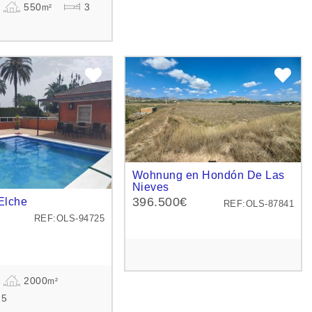
550
3
m²
Wohnung en Hondón De Las
Nieves
396.500€
Elche
REF:OLS-87841
REF:OLS-94725
2000
m²
5