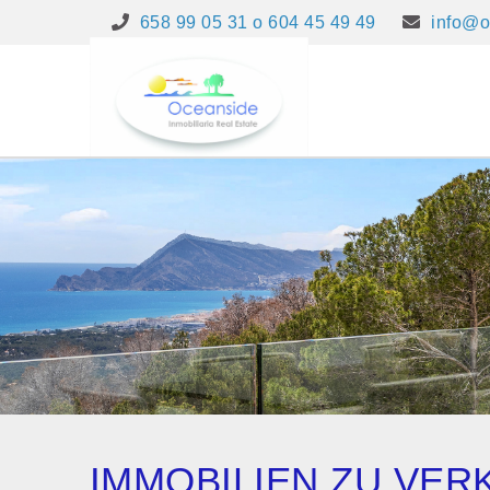
658 99 05 31 o 604 45 49 49
info@o
IMMOBILIEN ZU VE