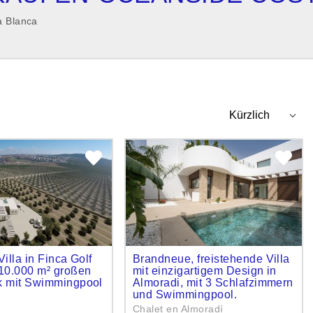
a Blanca
illa in Finca Golf
Brandneue, freistehende Villa
10.000 m² großen
mit einzigartigem Design in
k mit Swimmingpool
Almoradi, mit 3 Schlafzimmern
und Swimmingpool.
Chalet en Almoradí