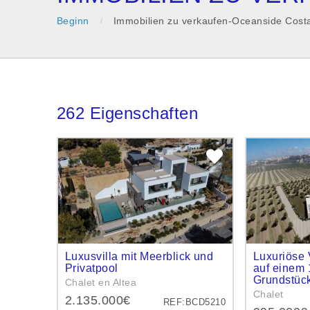
Beginn
Immobilien zu verkaufen-Oceanside Cost
262 Eigenschaften
Luxusvilla mit Meerblick und
Luxuriöse V
Privatpool
auf einem 
Grundstüc
Chalet en Altea
Chalet
2.135.000€
REF:BCD5210