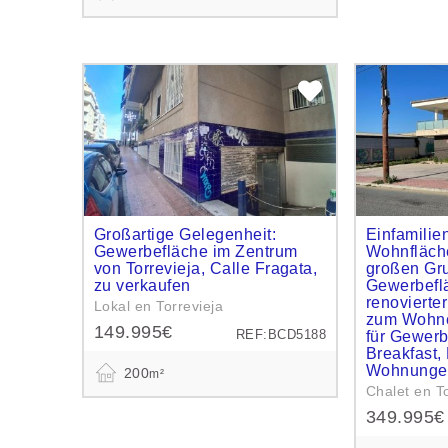
Großartige Gelegenheit:
Einfamilie
Gewerbefläche im Zentrum
Wohnfläch
von Torrevieja, Calle Fragata,
großen Gru
zu verkaufen
Gewerbeflä
renovierte
Lokal en Torrevieja
zum Wohnen
149.995€
REF:BCD5188
für Gewer
Breakfast,
Wohnunge
200
m²
Chalet en To
349.995€