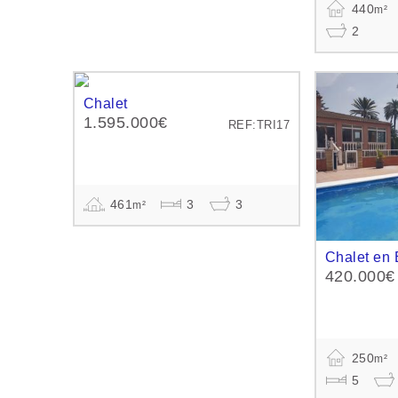
440
m²
2
Chalet
1.595.000€
REF:TRI17
461
3
3
m²
Chalet en 
420.000€
250
m²
5