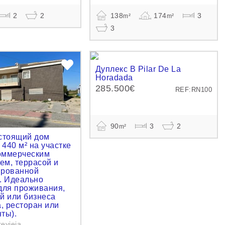
2
2
138
174
3
m²
m²
3
Дуплекс В Pilar De La
Horadada
285.500€
REF:RN100
90
3
2
m²
стоящий дом
440 м² на участке
коммерческим
м, террасой и
ированной
. Идеально
для проживания,
й или бизнеса
а, ресторан или
ты).
evieja