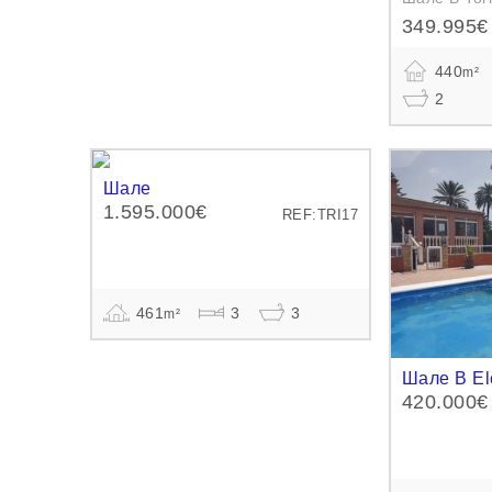
349.995€
440
m²
2
Шале
1.595.000€
REF:TRI17
461
3
3
m²
Шале В El
420.000€