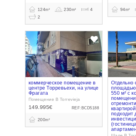
124
230
4
94
m²
m²
m²
2
коммерческое помещение в
Отдельно 
центре Торревьехи, на улице
площадью 
Фрагата
550 м² с 
помещение
Помещение В Torrevieja
отремонт
149.995€
REF:BCD5188
квартирой
подходит 
инвестици
200
m²
(гостиниц
апартамен
Шале В Torr