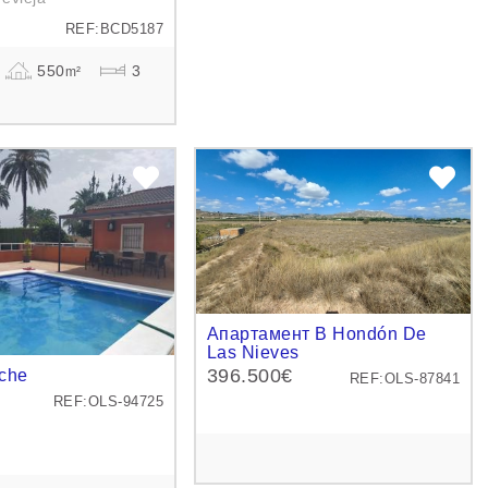
REF:BCD5187
550
3
m²
Апартамент В Hondón De
Las Nieves
396.500€
che
REF:OLS-87841
REF:OLS-94725