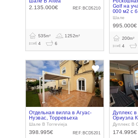
Шале В Altea
Роскошная
Golf на у
2.135.000€
REF:BCD5210
000 м2 с 
Шале
995.000€
535
1252
m²
m²
200
m²
4
6
4
Отдельная вилла в Агуас-
Дуплекс в
Нуэвас, Торревьеха
Ориуэла К
Шале В Torrevieja
Дуплекс В O
398.995€
174.995€
REF:BCD5201