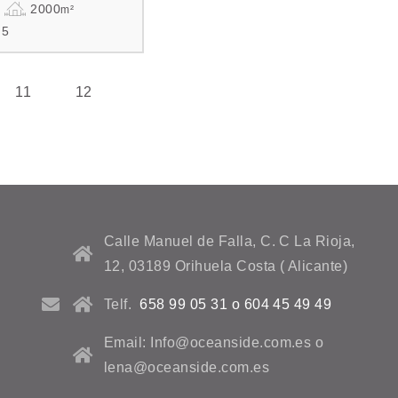
2000
m²
5
11
12
Calle Manuel de Falla, C. C La Rioja,
12, 03189 Orihuela Costa ( Alicante)
Telf.
658 99 05 31 o 604 45 49 49
Email: Info@oceanside.com.es o
lena@oceanside.com.es