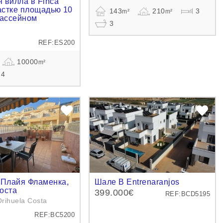
 вилла в Finca
частке площадью 10
143
210
3
m²
m²
бассейном
3
REF:ES200
10000
m²
4
 Плайя Фламенка,
Шале В Entrenaranjos
оста
399.000€
REF:BCD5195
rihuela Costa
REF:BC5200