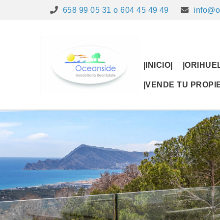
658 99 05 31 o 604 45 49 49
info@o
|INICIO|
|ORIHUE
|VENDE TU PROP