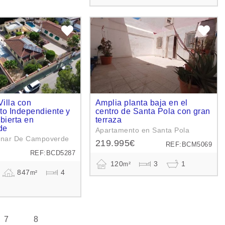
Villa con
Amplia planta baja en el
to Independiente y
centro de Santa Pola con gran
bierta en
terraza
de
Apartamento en Santa Pola
Pinar De Campoverde
219.995€
REF:BCM5069
REF:BCD5287
120
3
1
m²
847
4
m²
7
8