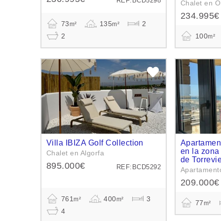
REF:BCD5298
Chalet en O
234.995€
73
135
2
m²
m²
2
100
m²
Villa IBIZA Golf Collection
Apartament
en la zona
Chalet en Algorfa
de Torrevie
895.000€
REF:BCD5292
Apartamento
209.000€
761
400
3
m²
m²
77
m²
4