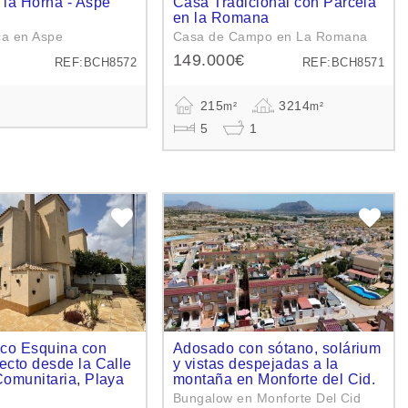
 la Horna - Aspe
Casa Tradicional con Parcela
en la Romana
ca en Aspe
Casa de Campo en La Romana
149.000€
REF:BCH8572
REF:BCH8571
215
3214
m²
m²
5
1
aco Esquina con
Adosado con sótano, solárium
ecto desde la Calle
y vistas despejadas a la
Comunitaria, Playa
montaña en Monforte del Cid.
Bungalow en Monforte Del Cid