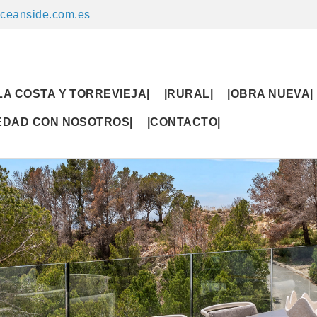
ceanside.com.es
LA COSTA Y TORREVIEJA|
|RURAL|
|OBRA NUEVA|
IEDAD CON NOSOTROS|
|CONTACTO|