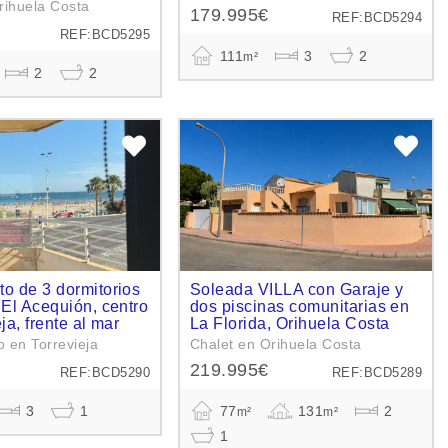
rihuela Costa
179.995€
REF:BCD5294
REF:BCD5295
111
3
2
m²
2
2
o de 3 dormitorios
Soleada VILLA con Garaje y
 El Acequión, centro
dos piscinas comunitarias en
ja, frente al mar
La Florida, Orihuela Costa
 en Torrevieja
Chalet en Orihuela Costa
219.995€
REF:BCD5290
REF:BCD5289
3
1
77
131
2
m²
m²
1