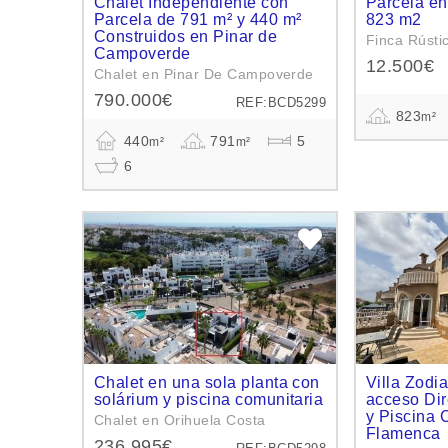
Chalet Independiente con
Parcela en
Parcela de 791 m² y 440 m²
823 m2
Construidos en Pinar de
Finca Rústi
Campoverde
12.500€
Chalet en Pinar De Campoverde
790.000€
REF:BCD5299
823
m²
440
791
5
m²
m²
6
Chalet en una sola planta con
Villa Zodi
solárium y piscina comunitaria
acceso Dir
y Piscina 
Chalet en Orihuela Costa
Flamenca
236.995€