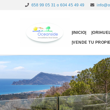
658 99 05 31 o 604 45 49 49
info@o
|INICIO|
|ORIHUE
|VENDE TU PROP