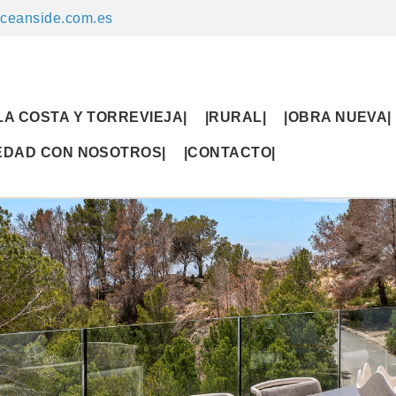
ceanside.com.es
LA COSTA Y TORREVIEJA|
|RURAL|
|OBRA NUEVA|
IEDAD CON NOSOTROS|
|CONTACTO|