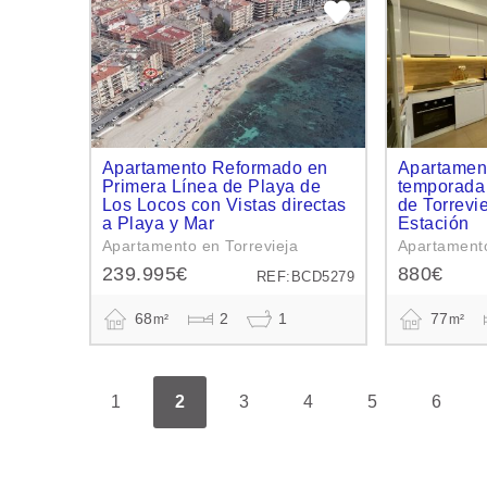
Apartamento Reformado en
Apartament
Primera Línea de Playa de
temporada 
Los Locos con Vistas directas
de Torrevi
a Playa y Mar
Estación
Apartamento en Torrevieja
Apartamento
239.995€
880€
REF:BCD5279
68
2
1
77
m²
m²
1
2
3
4
5
6