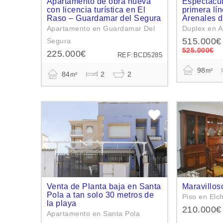
Apartamento de obra nueva
Espectacul
con licencia turística en El
primera lí
Raso – Guardamar del Segura
Arenales d
Apartamento en Guardamar Del
Duplex en A
515.000€
Segura
525.000€
225.000€
REF:BCD5285
98
m²
84
2
2
m²
Venta de Planta baja en Santa
Maravillos
Pola a tan solo 30 metros de
Piso en Elc
la playa
210.000€
Apartamento en Santa Pola